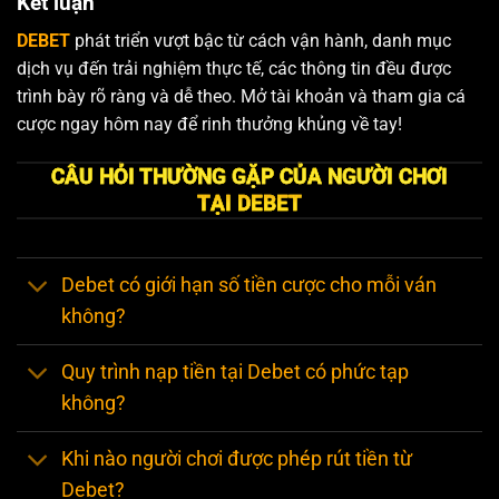
Kết luận
DEBET
phát triển vượt bậc từ cách vận hành, danh mục
dịch vụ đến trải nghiệm thực tế, các thông tin đều được
trình bày rõ ràng và dễ theo. Mở tài khoản và tham gia cá
cược ngay hôm nay để rinh thưởng khủng về tay!
CÂU HỎI THƯỜNG GẶP CỦA NGƯỜI CHƠI
TẠI DEBET
Debet có giới hạn số tiền cược cho mỗi ván
không?
Quy trình nạp tiền tại Debet có phức tạp
không?
Khi nào người chơi được phép rút tiền từ
Debet?