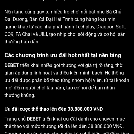
Nền tảng cũng quy tụ nhiều trò chơi nổi bật như Bá Chủ
Đại Dương, Bắn Cá Đại Hải Trình cùng hàng loạt mini
game khác từ các nhà phát hành Techplay, Dragoon Soft,
CQ9, FA Chai và JILI, tạo nhịp chơi sôi động và cơ hội săn
thưởng hấp dẫn.
Các chương trình ưu đãi hot nhất tại nền tảng
DEBET
triển khai nhiều gói thưởng với giá trị rõ ràng, thời
gian áp dụng linh hoạt và điều kiện minh bạch. Hệ thống
ưu đãi được phân bổ theo từng nhóm hội viên, từ tài khoản
mới đến người chơi lâu năm, tạo cơ hội để bạn nhận
thưởng khủng.
Ưu đãi cược thể thao lên đến 38.888.000 VNĐ
Trang chủ
DEBET
triển khai ưu đãi dành cho chuyên mục
thể thao với mức thưởng tối đa lên đến 38.888.000 VNĐ.
Chương trình áp dụng cho nhiều kèo phổ biến, với điều kiện