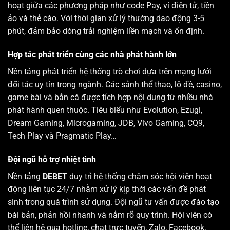
hoạt giữa các phương pháp như code Pay, ví điện tử, tiền
ảo và thẻ cào. Với thời gian xử lý thường dao động 3-5
phút, đảm bảo dòng trải nghiệm liền mạch và ổn định.
Hợp tác phát triển cùng các nhà phát hành lớn
Nền tảng phát triển hệ thống trò chơi dựa trên mạng lưới
đối tác uy tín trong ngành. Các sảnh thể thao, lô đề, casino,
game bài và bắn cá được tích hợp nội dung từ nhiều nhà
phát hành quen thuộc. Tiêu biểu như Evolution, Ezugi,
Dream Gaming, Microgaming, JDB, Vivo Gaming, CQ9,
Tech Play và Pragmatic Play…
Đội ngũ hỗ trợ nhiệt tình
Nền tảng
DEBET
duy trì hệ thống chăm sóc hội viên hoạt
động liên tục 24/7 nhằm xử lý kịp thời các vấn đề phát
sinh trong quá trình sử dụng. Đội ngũ tư vấn được đào tạo
bài bản, phản hồi nhanh và nắm rõ quy trình. Hội viên có
thể liên hệ qua hotline, chat trực tuyến, Zalo, Facebook,