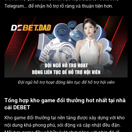
Telegram… để nhận hỗ trợ rõ ràng và thuận tiện hơn.
Đội ngũ hỗ trợ hoạt động liên tục để hỗ trợ hội viên
Tổng hợp kho game đổi thưởng hot nhất tại nhà
cái DEBET
Kho game đổi thưởng tại nền tảng được xây dựng với kho
nội dung khá phong phú, sôi động và cập nhật đều đặn.