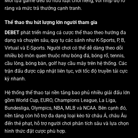
Mỗi tựa game đều sở hữu luật chơi riêng, với nhịp độ rõ
ràng và mức trả thưởng cạnh tranh.
Thể thao thu hút lượng lớn người tham gia
DEBET
phát triển mảng cá cược thể thao theo hướng đa
dạng và chuyên sâu, quy tụ các sảnh như K-Sports, P, B,
Virtual và E-Sports. Người chơi có thể dễ dàng theo dõi
nhiều bộ môn quen thuộc như bóng đá, bóng rổ, tennis,
cầu lông, bóng bàn, golf hay cầu mây trên hệ thống. Các
trận đấu được cập nhật liên tục, với tốc độ truyền tải cực
kỳ nhanh.
Hệ thống thể thao tại nền tảng bao phủ nhiều giải đấu lớn
gồm World Cup, EURO, Champions League, La Liga,
Bundesliga, Olympics, NBA, MLB và NCAA. Bên cạnh đó,
nền tảng còn hỗ trợ đa dạng loại kèo từ châu Á, châu Âu
đến thẻ phạt, hỗ trợ người chơi phân tích sâu và lựa chọn
hình thức đặt cược phù hợp.