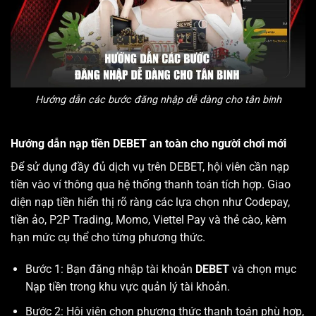
Hướng dẫn các bước đăng nhập dễ dàng cho tân binh
Hướng dẫn nạp tiền DEBET an toàn cho người chơi mới
Để sử dụng đầy đủ dịch vụ trên DEBET, hội viên cần nạp
tiền vào ví thông qua hệ thống thanh toán tích hợp. Giao
diện nạp tiền hiển thị rõ ràng các lựa chọn như Codepay,
tiền ảo, P2P Trading, Momo, Viettel Pay và thẻ cào, kèm
hạn mức cụ thể cho từng phương thức.
Bước 1: Bạn đăng nhập tài khoản
DEBET
và chọn mục
Nạp tiền trong khu vực quản lý tài khoản.
Bước 2: Hội viên chọn phương thức thanh toán phù hợp,