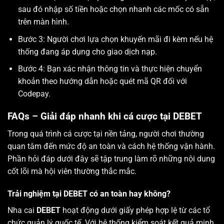
sau đó nhập số tiền hoặc chọn nhanh các mốc có sẵn
trên màn hình.
Bước 3: Người chơi lựa chọn khuyến mãi đi kèm nếu hệ
thống đang áp dụng cho giao dịch nạp.
Bước 4: Bạn xác nhận thông tin và thực hiện chuyển
khoản theo hướng dẫn hoặc quét mã QR đối với
Codepay.
FAQs – Giải đáp nhanh khi cá cược tại DEBET
Trong quá trình cá cược tại nền tảng, người chơi thường
quan tâm đến mức độ an toàn và cách hệ thống vận hành.
Phần hỏi đáp dưới đây sẽ tập trung làm rõ những nội dung
cốt lõi mà hội viên thường thắc mắc.
Trải nghiệm tại DEBET có an toàn hay không?
Nha cai
DEBET
hoạt động dưới giấy phép hợp lệ từ các tổ
chức quản lý quốc tế. Với hệ thống kiểm soát kết quả minh