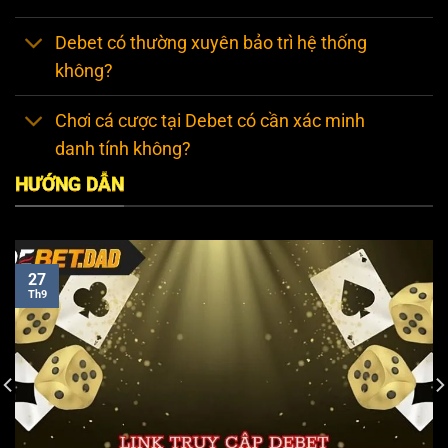
Debet có thường xuyên bảo trì hệ thống
không?
Chơi cá cược tại Debet có cần xác minh
danh tính không?
HƯỚNG DẪN
27
Th9