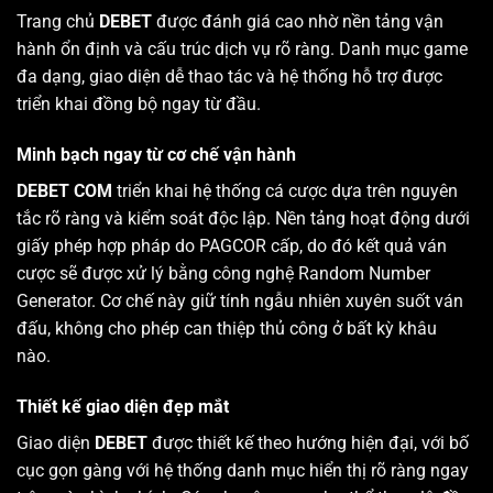
Trang chủ
DEBET
được đánh giá cao nhờ nền tảng vận
hành ổn định và cấu trúc dịch vụ rõ ràng. Danh mục game
đa dạng, giao diện dễ thao tác và hệ thống hỗ trợ được
triển khai đồng bộ ngay từ đầu.
Minh bạch ngay từ cơ chế vận hành
DEBET COM
triển khai hệ thống cá cược dựa trên nguyên
tắc rõ ràng và kiểm soát độc lập. Nền tảng hoạt động dưới
giấy phép hợp pháp do PAGCOR cấp, do đó kết quả ván
cược sẽ được xử lý bằng công nghệ Random Number
Generator. Cơ chế này giữ tính ngẫu nhiên xuyên suốt ván
đấu, không cho phép can thiệp thủ công ở bất kỳ khâu
nào.
Thiết kế giao diện đẹp mắt
Giao diện
DEBET
được thiết kế theo hướng hiện đại, với bố
cục gọn gàng với hệ thống danh mục hiển thị rõ ràng ngay