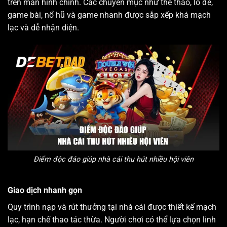
trên màn hình chính. Các chuyên mục như thể thao, lô đề,
game bài, nổ hũ và game nhanh được sắp xếp khá mạch
lạc và dễ nhận diện.
Điểm độc đáo giúp nhà cái thu hút nhiều hội viên
Giao dịch nhanh gọn
Quy trình nạp và rút thưởng tại nhà cái được thiết kế mạch
lạc, hạn chế thao tác thừa. Người chơi có thể lựa chọn linh