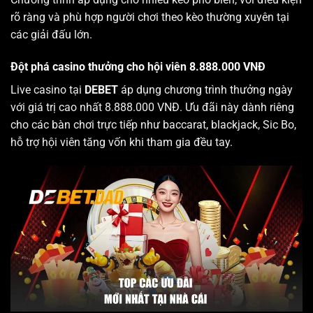
rõ ràng và phù hợp người chơi theo kèo thường xuyên tại
các giải đấu lớn.
Đột phá casino thưởng cho hội viên 8.888.000 VNĐ
Live casino tại
DEBET
áp dụng chương trình thưởng ngày
với giá trị cao nhất 8.888.000 VNĐ. Ưu đãi này dành riêng
cho các bàn chơi trực tiếp như baccarat, blackjack, Sic Bo,
hỗ trợ hội viên tăng vốn khi tham gia đều tay.