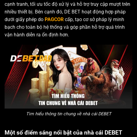
cạnh tranh, tối ưu tốc độ xử lý và hỗ trợ truy cập mượt trên
nhiều thiết bị. Bên cạnh đó, DE BET hoạt động hợp pháp
dưới giấy phép do
PAGCOR
cấp, tạo cơ sở pháp lý minh
bạch cho toàn bộ hệ thống và góp phần hỗ trợ quá trình
vận hành diễn ra ổn định hơn.
Tìm hiểu thông tin chung về nhà cái DEBET
Một số điểm sáng nổi bật của nhà cái DEBET