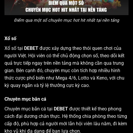
Điểm qua một số chuyên mục hot hit nhất tại nền tảng
Xổ số
Xổ số tại
DEBET
được xây dựng theo thói quen chơi của
người Việt. Hội viên có thể chủ động chọn số, theo dõi kết
quả trực tiếp ngay trên nền tảng mà không cần qua trung
gian. Bên cạnh đó, chuyên mục còn tích hợp nhiều hình
thức cược phổ biến như Mega 4/6, Lotto và Keno, với chu
kỳ quay ngắn và tỷ lệ thưởng cực kỳ cao.
Chuyên mục bắn cá
Chuyên mục bắn cá tại
DEBET
được thiết kế theo phong
cách đại dương chân thực. Hệ thống chia phòng theo từng
cấp độ, phù hợp cả người mới lẫn hội viên lâu năm, đi kèm
kho vũ khí đa dạng để bạn lựa chọn.